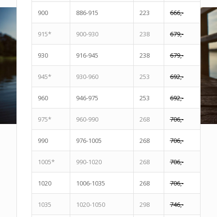
900
886-915
223
666,-
915*
900-930
238
679,-
930
916-945
238
679,-
945*
930-960
253
692,-
960
946-975
253
692,-
975*
960-990
268
706,-
990
976-1005
268
706,-
1005*
990-1020
268
706,-
1020
1006-1035
268
706,-
1035
1020-1050
298
746,-