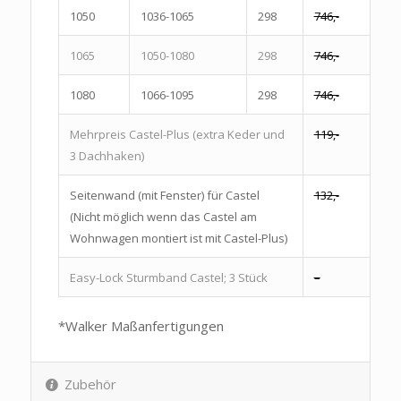
1050
1036-1065
298
746,-
1065
1050-1080
298
746,-
1080
1066-1095
298
746,-
Mehrpreis Castel-Plus (extra Keder und
119,-
3 Dachhaken)
Seitenwand (mit Fenster) für Castel
132,-
(Nicht möglich wenn das Castel am
Wohnwagen montiert ist mit Castel-Plus)
Easy-Lock Sturmband Castel; 3 Stück
–
*Walker Maßanfertigungen
Zubehör