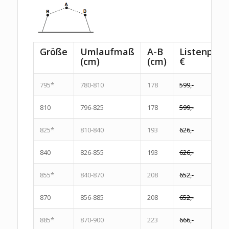
Größe
Umlaufmaß
A-B
Listenpreis
(cm)
(cm)
€
795*
780-810
178
599,-
810
796-825
178
599,-
825*
810-840
193
626,-
840
826-855
193
626,-
855*
840-870
208
652,-
870
856-885
208
652,-
885*
870-900
223
666,-