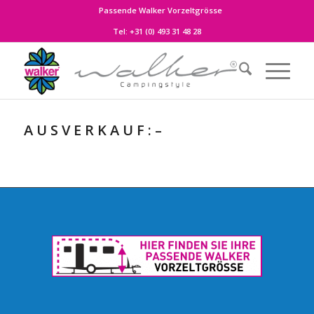
Passende Walker Vorzeltgrösse
Tel:
+31 (0) 493 31 48 28
A U S V E R K A U F : –