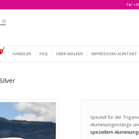
Tel:
+31
HÄNDLER
FAQ
ÜBER WALKER
IMPRESSUM/ KONTAKT
Silver
Speziell für die Trigan
Aluminiumgestänge und
speziellem Aluminiumge