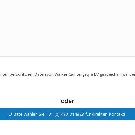
nnten persönlichen Daten von Walker Campingstyle BV gespeichert werde
oder
Bitte wählen Sie +31 (0) 493-314828 für direkten Kontakt!