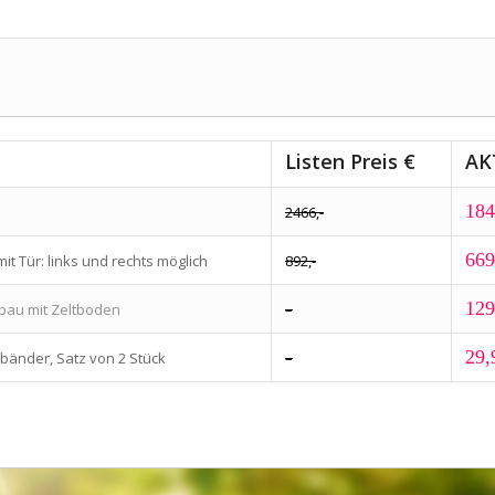
Listen Preis €
AK
184
2466,-
669
t Tür: links und rechts möglich
892,-
129
nbau mit Zeltboden
–
29,
bänder, Satz von 2 Stück
–